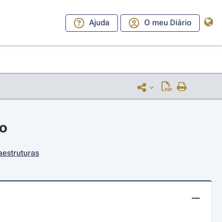
Ajuda
O meu Diário
ro
aestruturas