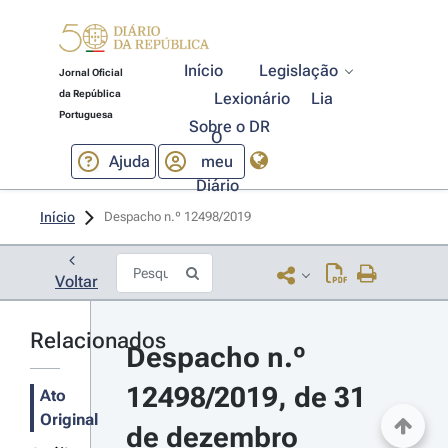
Início
Legislação
Jornal Oficial
da República
Lexionário
Lia
Portuguesa
Sobre o DR
O
Ajuda
meu
Diário
Início
Despacho n.º 12498/2019 
Voltar
Relacionados
Despacho n.º 
12498/2019, de 31 
Ato
Original
de dezembro