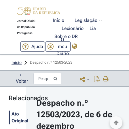
Início
Legislação
Jornal Oficial
da República
Lexionário
Lia
Portuguesa
Sobre o DR
O
Ajuda
meu
Diário
Início
Despacho n.º 12503/2023 
Voltar
Relacionados
Despacho n.º 
12503/2023, de 6 de 
Ato
Original
dezembro