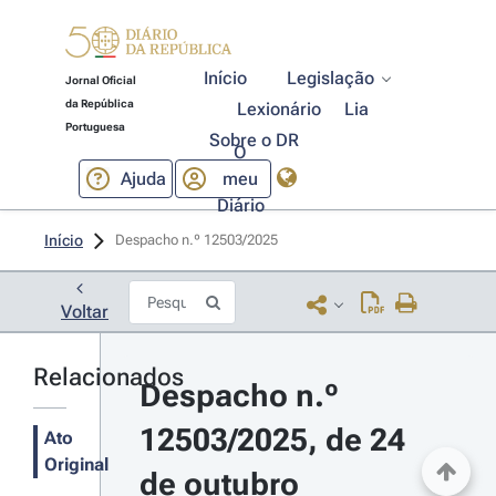
Início
Legislação
Jornal Oficial
da República
Lexionário
Lia
Portuguesa
Sobre o DR
O
Ajuda
meu
Diário
Início
Despacho n.º 12503/2025 
Voltar
Relacionados
Despacho n.º 
12503/2025, de 24 
Ato
Original
de outubro