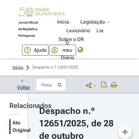
Início
Legislação
Jornal Oficial
da República
Lexionário
Lia
Portuguesa
Sobre o DR
O
Ajuda
meu
Diário
Início
Despacho n.º 12651/2025 
Voltar
Relacionados
Despacho n.º 
12651/2025, de 28 
Ato
Original
de outubro