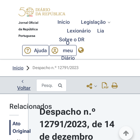
Início
Legislação
Jornal Oficial
da República
Lexionário
Lia
Portuguesa
Sobre o DR
O
Ajuda
meu
Diário
Início
Despacho n.º 12791/2023 
Voltar
Relacionados
Despacho n.º 
12791/2023, de 14 
Ato
Original
de dezembro