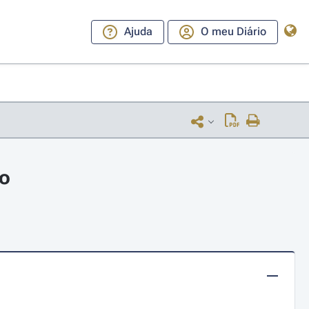
Ajuda
O meu Diário
ro