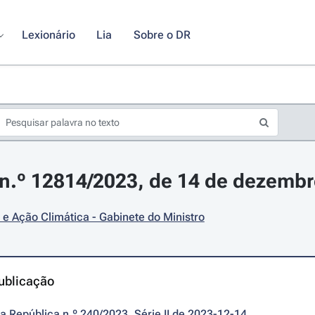
Lexionário
Lia
Sobre o DR
n.º 12814/2023, de 14 de dezemb
e Ação Climática - Gabinete do Ministro
ublicação
da República n.º 240/2023, Série II de 2023-12-14