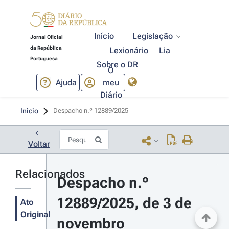
Início
Legislação
Jornal Oficial
da República
Lexionário
Lia
Portuguesa
Sobre o DR
O
Ajuda
meu
Diário
Início
Despacho n.º 12889/2025 
Voltar
Relacionados
Despacho n.º 
12889/2025, de 3 de 
Ato
Original
novembro