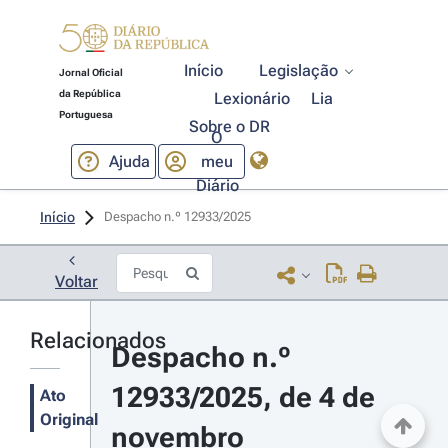
Início
Legislação
Jornal Oficial
da República
Lexionário
Lia
Portuguesa
Sobre o DR
O
Ajuda
meu
Diário
Início
Despacho n.º 12933/2025 
Voltar
Relacionados
Despacho n.º 
12933/2025, de 4 de 
Ato
Original
novembro