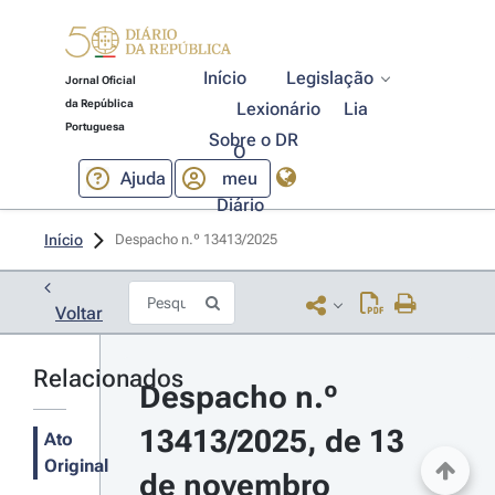
Início
Legislação
Jornal Oficial
da República
Lexionário
Lia
Portuguesa
Sobre o DR
O
Ajuda
meu
Diário
Início
Despacho n.º 13413/2025 
Voltar
Relacionados
Despacho n.º 
13413/2025, de 13 
Ato
Original
de novembro