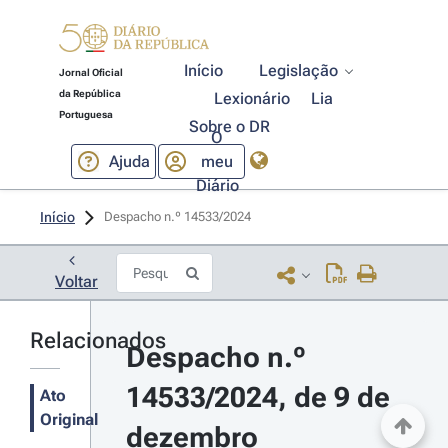
Início
Legislação
Jornal Oficial
da República
Lexionário
Lia
Portuguesa
Sobre o DR
O
Ajuda
meu
Diário
Início
Despacho n.º 14533/2024 
Voltar
Relacionados
Despacho n.º 
14533/2024, de 9 de 
Ato
Original
dezembro