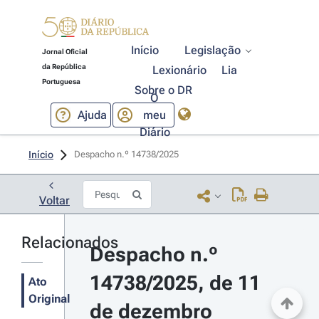
Início
Legislação
Jornal Oficial
da República
Lexionário
Lia
Portuguesa
Sobre o DR
O
Ajuda
meu
Diário
Início
Despacho n.º 14738/2025 
Voltar
Relacionados
Despacho n.º 
14738/2025, de 11 
Ato
Original
de dezembro