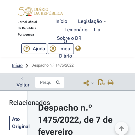
Início
Legislação
Jornal Oficial
da República
Lexionário
Lia
Portuguesa
Sobre o DR
O
Ajuda
meu
Diário
Início
Despacho n.º 1475/2022 
Voltar
Relacionados
Despacho n.º 
1475/2022, de 7 de 
Ato
Original
fevereiro