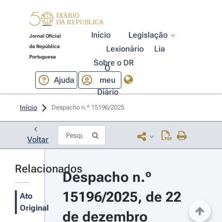
Início
Legislação
Jornal Oficial
da República
Lexionário
Lia
Portuguesa
Sobre o DR
O
Ajuda
meu
Diário
Início
Despacho n.º 15196/2025 
Voltar
Relacionados
Despacho n.º 
15196/2025, de 22 
Ato
Original
de dezembro