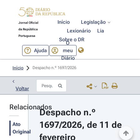
Início
Legislação
Jornal Oficial
da República
Lexionário
Lia
Portuguesa
Sobre o DR
O
Ajuda
meu
Diário
Início
Despacho n.º 1697/2026 
Voltar
Relacionados
Despacho n.º 
1697/2026, de 11 de 
Ato
Original
fevereiro