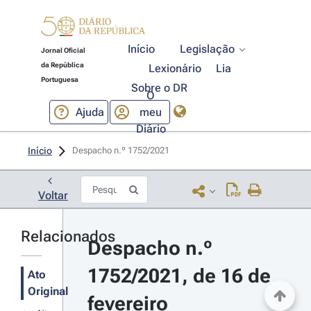
Início
Legislação
Jornal Oficial
da República
Lexionário
Lia
Portuguesa
Sobre o DR
O
Ajuda
meu
Diário
Início
Despacho n.º 1752/2021 
Voltar
Relacionados
Despacho n.º 
1752/2021, de 16 de 
Ato
Original
fevereiro