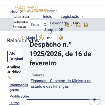
Início
Despacho n.º 1925/2026 
Início
Legislação
Jornal Oficial
da República
Lexionário
Lia
Voltar
Portuguesa
Sobre o DR
O
Ajuda
meu
Relacionados
Despacho n.º 
Diário
1925/2026, de 16 de 
Ato
Original
fevereiro
Análise
Jurídica
Emitente:
Finanças - Gabinete do Ministro de 
Informações
Estado e das Finanças
gerais
Modificações
Outros