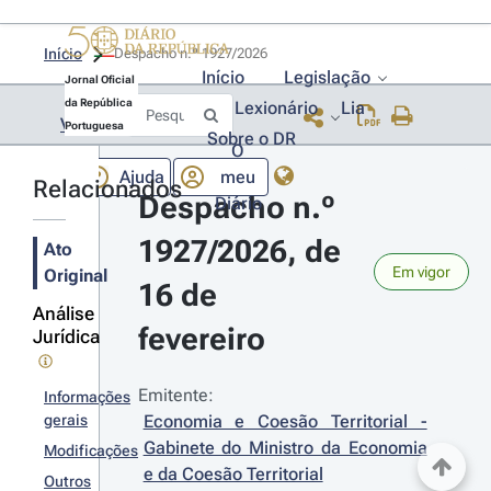
Início
Despacho n.º 1927/2026 
Início
Legislação
Jornal Oficial
da República
Lexionário
Lia
Voltar
Portuguesa
Sobre o DR
O
Ajuda
meu
Relacionados
Despacho n.º 
Diário
1927/2026, de 
Ato
Em vigor
Original
16 de 
Análise
fevereiro
Jurídica
Emitente:
Informações
gerais
Economia e Coesão Territorial - 
Gabinete do Ministro da Economia 
Modificações
e da Coesão Territorial
Outros