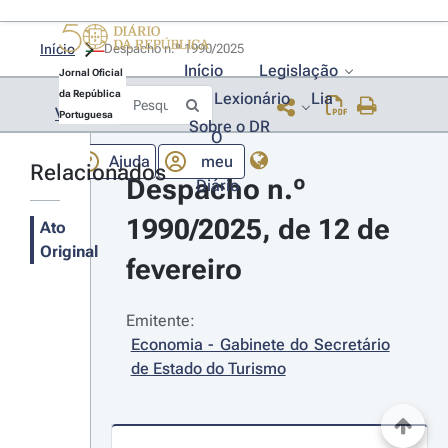
Início
Despacho n.º 1990/2025 
Início
Legislação
Jornal Oficial
da República
Lexionário
Lia
Voltar
Portuguesa
Sobre o DR
O
Ajuda
meu
Relacionados
Despacho n.º 
Diário
1990/2025, de 12 de 
Ato
Original
fevereiro
Emitente:
Economia - Gabinete do Secretário 
de Estado do Turismo