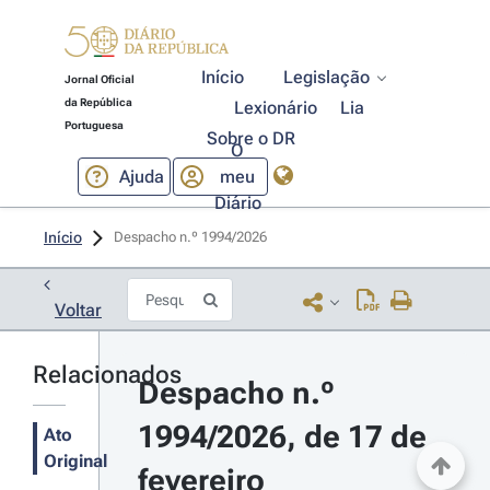
Início
Legislação
Jornal Oficial
da República
Lexionário
Lia
Portuguesa
Sobre o DR
O
Ajuda
meu
Diário
Início
Despacho n.º 1994/2026 
Voltar
Relacionados
Despacho n.º 
1994/2026, de 17 de 
Ato
Original
fevereiro