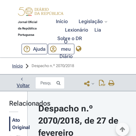
Início
Legislação
Jornal Oficial
da República
Lexionário
Lia
Portuguesa
Sobre o DR
O
Ajuda
meu
Diário
Início
Despacho n.º 2070/2018 
Voltar
Relacionados
Despacho n.º 
2070/2018, de 27 de 
Ato
Original
fevereiro