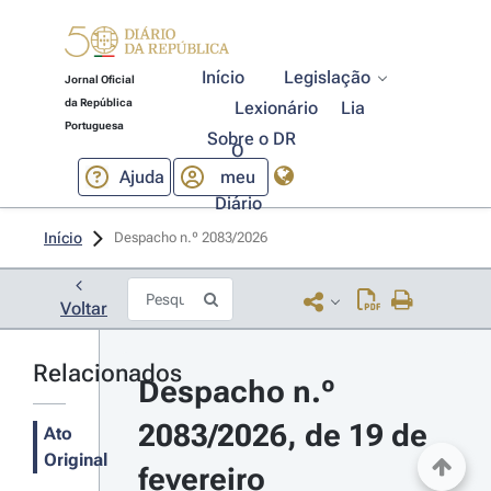
Início
Legislação
Jornal Oficial
da República
Lexionário
Lia
Portuguesa
Sobre o DR
O
Ajuda
meu
Diário
Início
Despacho n.º 2083/2026 
Voltar
Relacionados
Despacho n.º 
2083/2026, de 19 de 
Ato
Original
fevereiro