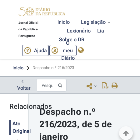
Início
Legislação
Jornal Oficial
da República
Lexionário
Lia
Portuguesa
Sobre o DR
O
Ajuda
meu
Diário
Início
Despacho n.º 216/2023 
Voltar
Relacionados
Despacho n.º 
216/2023, de 5 de 
Ato
Original
janeiro