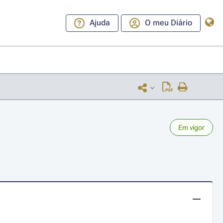
Ajuda
O meu Diário
Em vigor