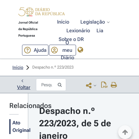
Início
Legislação
Jornal Oficial
da República
Lexionário
Lia
Portuguesa
Sobre o DR
O
Ajuda
meu
Diário
Início
Despacho n.º 223/2023 
Voltar
Relacionados
Despacho n.º 
223/2023, de 5 de 
Ato
Original
janeiro