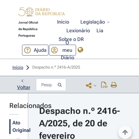
Início
Legislação
Jornal Oficial
da República
Lexionário
Lia
Portuguesa
Sobre o DR
O
Ajuda
meu
Diário
Início
Despacho n.º 2416-A/2025 
Voltar
Relacionados
Despacho n.º 2416-
A/2025, de 20 de 
Ato
Original
fevereiro