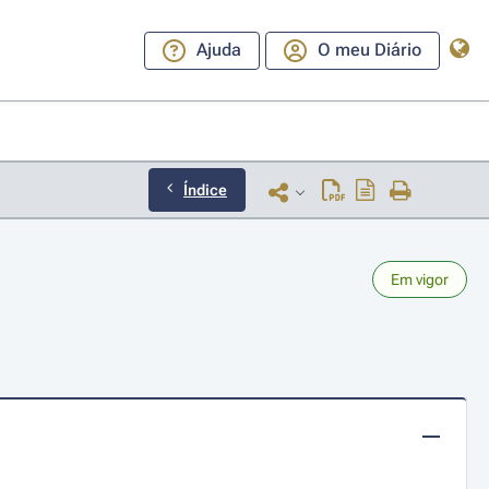
Ajuda
O meu Diário
Índice
Em vigor