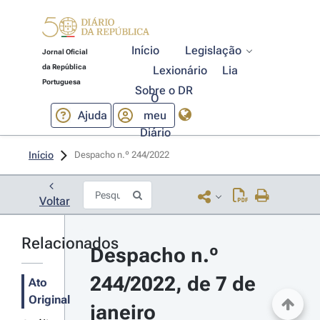
Início
Legislação
Jornal Oficial
da República
Lexionário
Lia
Portuguesa
Sobre o DR
O
Ajuda
meu
Diário
Início
Despacho n.º 244/2022 
Voltar
Relacionados
Despacho n.º 
244/2022, de 7 de 
Ato
Original
janeiro