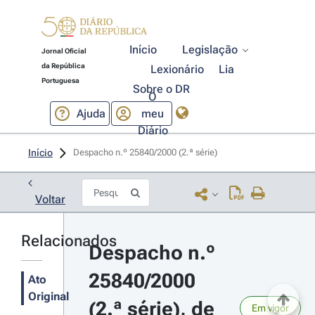
Início
Legislação
Jornal Oficial
da República
Lexionário
Lia
Portuguesa
Sobre o DR
O
Ajuda
meu
Diário
Início
Despacho n.º 25840/2000 (2.ª série) 
Voltar
Relacionados
Despacho n.º 
25840/2000 
Ato
Original
(2.ª série), de 
Em vigor