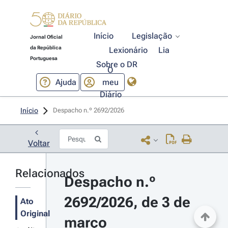
Início
Legislação
Jornal Oficial
da República
Lexionário
Lia
Portuguesa
Sobre o DR
O
Ajuda
meu
Diário
Início
Despacho n.º 2692/2026 
Voltar
Relacionados
Despacho n.º 
2692/2026, de 3 de 
Ato
Original
março