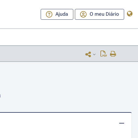
Ajuda
O meu Diário
s