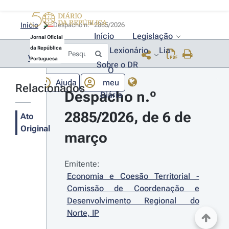
Início
Despacho n.º 2885/2026 
Início
Legislação
Jornal Oficial
da República
Lexionário
Lia
Voltar
Portuguesa
Sobre o DR
O
Ajuda
meu
Relacionados
Despacho n.º 
Diário
2885/2026, de 6 de 
Ato
Original
março
Emitente:
Economia e Coesão Territorial - 
Comissão de Coordenação e 
Desenvolvimento Regional do 
Norte, IP