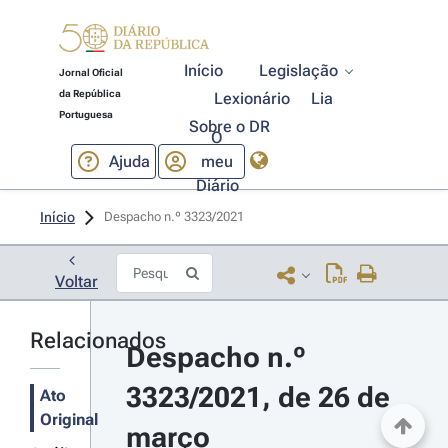
Início
Legislação
Jornal Oficial
da República
Lexionário
Lia
Portuguesa
Sobre o DR
O
Ajuda
meu
Diário
Início
Despacho n.º 3323/2021 
Voltar
Relacionados
Despacho n.º 
3323/2021, de 26 de 
Ato
Original
março