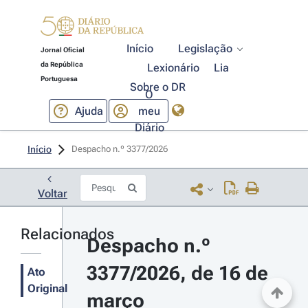
Início
Legislação
Jornal Oficial
da República
Lexionário
Lia
Portuguesa
Sobre o DR
O
Ajuda
meu
Diário
Início
Despacho n.º 3377/2026 
Voltar
Relacionados
Despacho n.º 
3377/2026, de 16 de 
Ato
Original
março