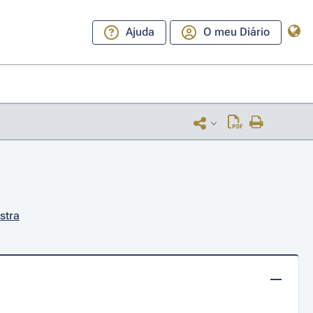
Ajuda
O meu Diário
stra