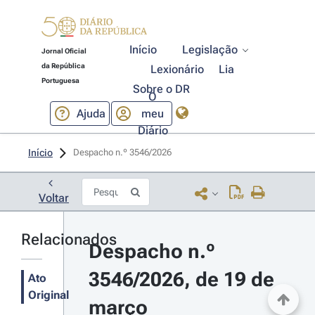
Início
Legislação
Jornal Oficial
da República
Lexionário
Lia
Portuguesa
Sobre o DR
O
Ajuda
meu
Diário
Início
Despacho n.º 3546/2026 
Voltar
Relacionados
Despacho n.º 
3546/2026, de 19 de 
Ato
Original
março