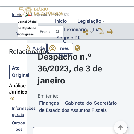
Início
Despacho n.º 36/2023 
Início
Legislação
Jornal Oficial
da República
Lexionário
Lia
Voltar
Portuguesa
Sobre o DR
O
Ajuda
meu
Relacionados
Despacho n.º 
Diário
36/2023, de 3 de 
Ato
Original
janeiro
Análise
Jurídica
Emitente:
Finanças - Gabinete do Secretário 
Informações
de Estado dos Assuntos Fiscais
gerais
Outros
Tipos