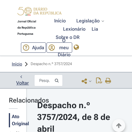
Início
Legislação
Jornal Oficial
da República
Lexionário
Lia
Portuguesa
Sobre o DR
O
Ajuda
meu
Diário
Início
Despacho n.º 3757/2024 
Voltar
Relacionados
Despacho n.º 
3757/2024, de 8 de 
Ato
Original
abril