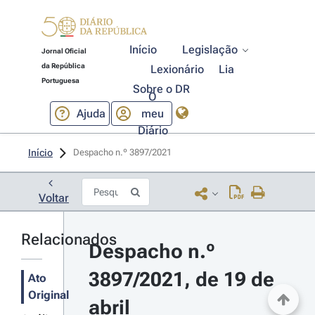
Início
Legislação
Jornal Oficial
da República
Lexionário
Lia
Portuguesa
Sobre o DR
O
Ajuda
meu
Diário
Início
Despacho n.º 3897/2021 
Voltar
Relacionados
Despacho n.º 
3897/2021, de 19 de 
Ato
Original
abril