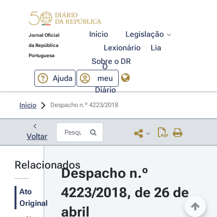
Início
Legislação
Jornal Oficial
da República
Lexionário
Lia
Portuguesa
Sobre o DR
O
Ajuda
meu
Diário
Início
Despacho n.º 4223/2018 
Voltar
Relacionados
Despacho n.º 
4223/2018, de 26 de 
Ato
Original
abril