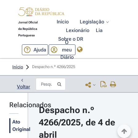
Início
Legislação
Jornal Oficial
da República
Lexionário
Lia
Portuguesa
Sobre o DR
O
Ajuda
meu
Diário
Início
Despacho n.º 4266/2025 
Voltar
Relacionados
Despacho n.º 
4266/2025, de 4 de 
Ato
Original
abril