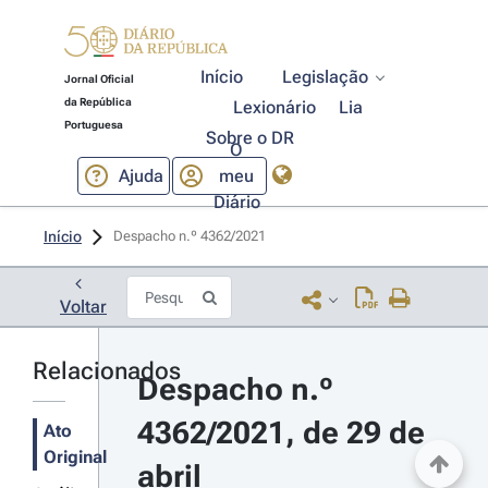
Início
Legislação
Jornal Oficial
da República
Lexionário
Lia
Portuguesa
Sobre o DR
O
Ajuda
meu
Diário
Início
Despacho n.º 4362/2021 
Voltar
Relacionados
Despacho n.º 
4362/2021, de 29 de 
Ato
Original
abril