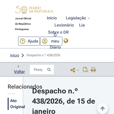
Início
Legislação
Jornal Oficial
da República
Lexionário
Lia
Portuguesa
Sobre o DR
O
Ajuda
meu
Diário
Início
Despacho n.º 438/2026 
Voltar
Relacionados
Despacho n.º 
438/2026, de 15 de 
Ato
Original
janeiro