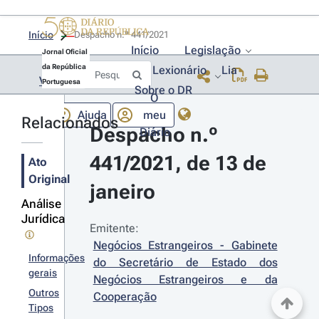
Início
Despacho n.º 441/2021 
Início
Legislação
Jornal Oficial
da República
Lexionário
Lia
Voltar
Portuguesa
Sobre o DR
O
Ajuda
meu
Relacionados
Despacho n.º 
Diário
441/2021, de 13 de 
Ato
Original
janeiro
Análise
Jurídica
Emitente:
Negócios Estrangeiros - Gabinete 
Informações
do Secretário de Estado dos 
gerais
Negócios Estrangeiros e da 
Outros
Cooperação
Tipos