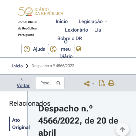
Início
Legislação
Jornal Oficial
da República
Lexionário
Lia
Portuguesa
Sobre o DR
O
Ajuda
meu
Diário
Início
Despacho n.º 4566/2022 
Voltar
Relacionados
Despacho n.º 
4566/2022, de 20 de 
Ato
Original
abril