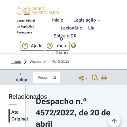
Início
Legislação
Jornal Oficial
da República
Lexionário
Lia
Portuguesa
Sobre o DR
O
Ajuda
meu
Diário
Início
Despacho n.º 4572/2022 
Voltar
Relacionados
Despacho n.º 
4572/2022, de 20 de 
Ato
Original
abril