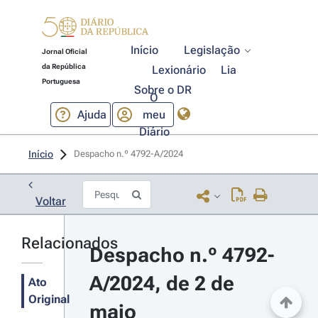
Início
Legislação
Jornal Oficial
da República
Lexionário
Lia
Portuguesa
Sobre o DR
O
Ajuda
meu
Diário
Início
Despacho n.º 4792-A/2024 
Voltar
Relacionados
Despacho n.º 4792-
A/2024, de 2 de 
Ato
Original
maio