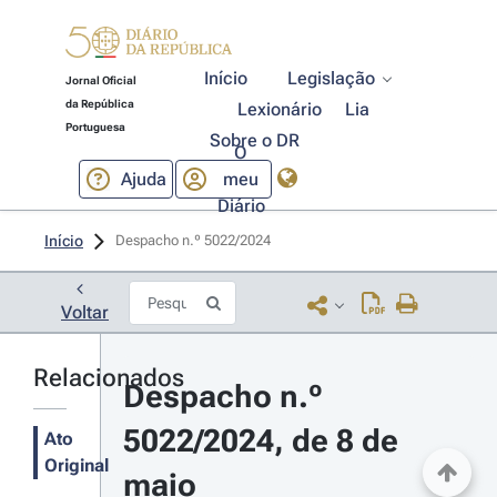
Início
Legislação
Jornal Oficial
da República
Lexionário
Lia
Portuguesa
Sobre o DR
O
Ajuda
meu
Diário
Início
Despacho n.º 5022/2024 
Voltar
Relacionados
Despacho n.º 
5022/2024, de 8 de 
Ato
Original
maio