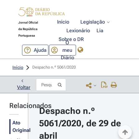
Início
Legislação
Jornal Oficial
da República
Lexionário
Lia
Portuguesa
Sobre o DR
O
Ajuda
meu
Diário
Início
Despacho n.º 5061/2020 
Voltar
Relacionados
Despacho n.º 
5061/2020, de 29 de 
Ato
Original
abril