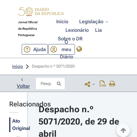
Início
Legislação
Jornal Oficial
da República
Lexionário
Lia
Portuguesa
Sobre o DR
O
Ajuda
meu
Diário
Início
Despacho n.º 5071/2020 
Voltar
Relacionados
Despacho n.º 
5071/2020, de 29 de 
Ato
Original
abril